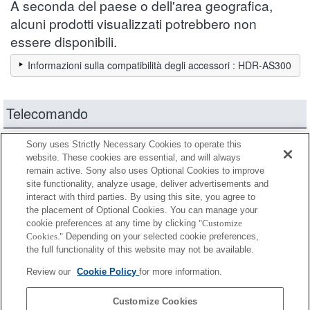
A seconda del paese o dell'area geografica,
alcuni prodotti visualizzati potrebbero non
essere disponibili.
Informazioni sulla compatibilità degli accessori : HDR-AS300
Telecomando
Alcuni cavalletti e monopiedi dispongono della funzione
Sony uses Strictly Necessary Cookies to operate this
website. These cookies are essential, and will always
di telecomando.
remain active. Sony also uses Optional Cookies to improve
site functionality, analyze usage, deliver advertisements and
Completamente compatibile
interact with third parties. By using this site, you agree to
Compatibile, ma con restrizioni
the placement of Optional Cookies. You can manage your
cookie preferences at any time by clicking
"Customize
Cookies."
Depending on your selected cookie preferences,
RM-VPR1
the full functionality of this website may not be available.
Review our
Cookie Policy
for more information.
RMT-VP1K
Customize Cookies