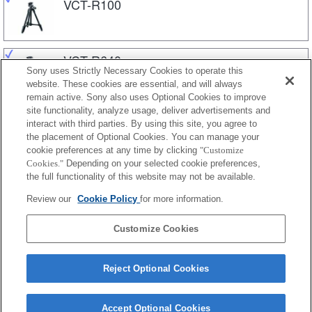
VCT-R100
VCT-R640
Sony uses Strictly Necessary Cookies to operate this
website. These cookies are essential, and will always
remain active. Sony also uses Optional Cookies to improve
site functionality, analyze usage, deliver advertisements and
VCT-VPR1
interact with third parties. By using this site, you agree to
the placement of Optional Cookies. You can manage your
cookie preferences at any time by clicking
"Customize
Cookies."
Depending on your selected cookie preferences,
VCT-VPR10
the full functionality of this website may not be available.
Review our
Cookie Policy
for more information.
VCT-VPR100
Customize Cookies
Reject Optional Cookies
Accept Optional Cookies
Terms of Use
Contact Us
Cookie Policy