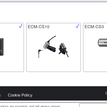
ECM-CS10
ECM-CS3
s
Cookie Policy
okies are essential, and will always remain