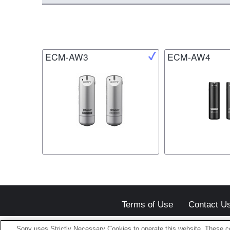
ECM-AW3
ECM-AW4
Terms of Use
Contact U
Sony uses Strictly Necessary Cookies to operate this website. These co