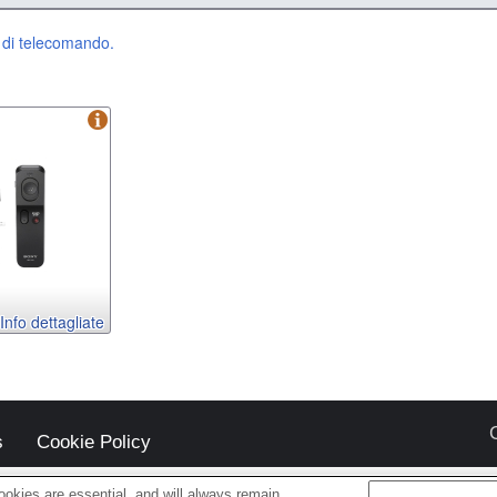
e di telecomando.
Info dettagliate
s
Cookie Policy
okies are essential, and will always remain