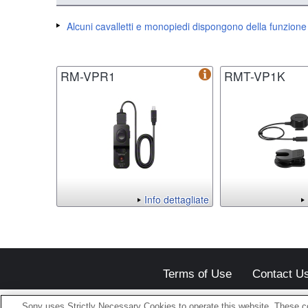
Alcuni cavalletti e monopiedi dispongono della funzion
RM-VPR1
RMT-VP1K
Info dettagliate
Terms of Use
Contact U
Sony uses Strictly Necessary Cookies to operate this website. These co