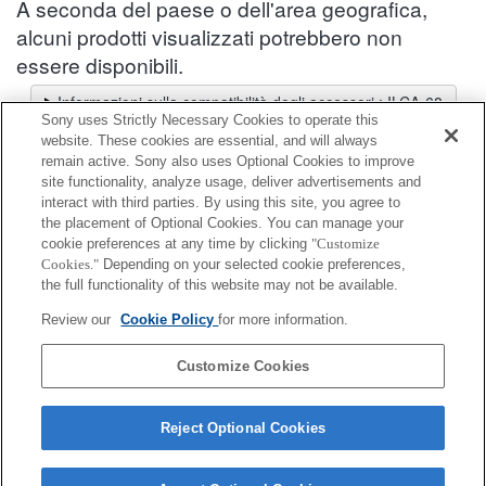
A seconda del paese o dell'area geografica,
alcuni prodotti visualizzati potrebbero non
essere disponibili.
Informazioni sulla compatibilità degli accessori : ILCA-68
Sony uses Strictly Necessary Cookies to operate this
Selettore obiettivi
website. These cookies are essential, and will always
Seleziona un obiettivo consigliato per le foto che desideri scattare
remain active. Sony also uses Optional Cookies to improve
site functionality, analyze usage, deliver advertisements and
interact with third parties. By using this site, you agree to
Accessori per microfoni
the placement of Optional Cookies. You can manage your
cookie preferences at any time by clicking
"Customize
Cookies."
Depending on your selected cookie preferences,
Completamente compatibile
the full functionality of this website may not be available.
Compatibile, ma con restrizioni
Review our
Cookie Policy
for more information.
VMC-SA1
Customize Cookies
Reject Optional Cookies