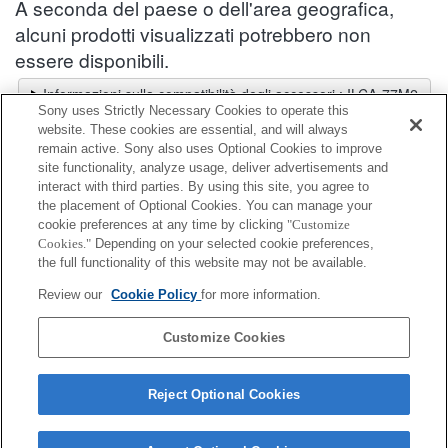
A seconda del paese o dell'area geografica,
alcuni prodotti visualizzati potrebbero non
essere disponibili.
Informazioni sulla compatibilità degli accessori : ILCA-77M2
Sony uses Strictly Necessary Cookies to operate this
Selettore obiettivi
website. These cookies are essential, and will always
Seleziona un obiettivo consigliato per le foto che desideri scattare
remain active. Sony also uses Optional Cookies to improve
site functionality, analyze usage, deliver advertisements and
interact with third parties. By using this site, you agree to
Altoparlante
the placement of Optional Cookies. You can manage your
cookie preferences at any time by clicking
"Customize
Cookies."
Depending on your selected cookie preferences,
Completamente compatibile
the full functionality of this website may not be available.
Compatibile, ma con restrizioni
Review our
Cookie Policy
for more information.
RDP-CA3M
Customize Cookies
Reject Optional Cookies