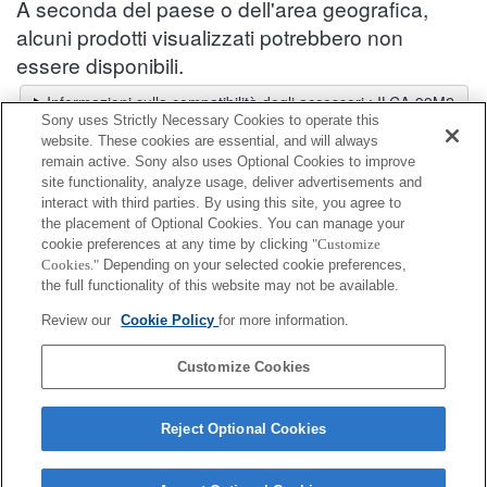
A seconda del paese o dell'area geografica,
alcuni prodotti visualizzati potrebbero non
essere disponibili.
Informazioni sulla compatibilità degli accessori : ILCA-99M2
Sony uses Strictly Necessary Cookies to operate this
Selettore obiettivi
website. These cookies are essential, and will always
Seleziona un obiettivo consigliato per le foto che desideri scattare
remain active. Sony also uses Optional Cookies to improve
site functionality, analyze usage, deliver advertisements and
interact with third parties. By using this site, you agree to
Kit di accessori
the placement of Optional Cookies. You can manage your
cookie preferences at any time by clicking
"Customize
Cookies."
Depending on your selected cookie preferences,
Completamente compatibile
the full functionality of this website may not be available.
Compatibile, ma con restrizioni
Review our
Cookie Policy
for more information.
ACC-FM1A
Customize Cookies
Reject Optional Cookies