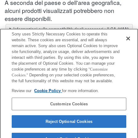
A seconda del paese o dell'area geografica,
alcuni prodotti visualizzati potrebbero non
essere disponibili.
Informazioni sulla compatibilità degli accessori : ILCA-99M2
Sony uses Strictly Necessary Cookies to operate this
Selettore obiettivi
website. These cookies are essential, and will always
Seleziona un obiettivo consigliato per le foto che desideri scattare
remain active. Sony also uses Optional Cookies to improve
site functionality, analyze usage, deliver advertisements and
interact with third parties. By using this site, you agree to
Mirino
the placement of Optional Cookies. You can manage your
cookie preferences at any time by clicking
"Customize
Cookies."
Depending on your selected cookie preferences,
Completamente compatibile
the full functionality of this website may not be available.
Compatibile, ma con restrizioni
Review our
Cookie Policy
for more information.
FDA-A1AM
Customize Cookies
Reject Optional Cookies