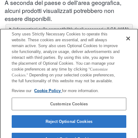
A seconda del paese o dell'area geografica,
alcuni prodotti visualizzati potrebbero non
essere disponibili.
Informazioni sulla compatibilità degli accessori : ILCA-99M2
Sony uses Strictly Necessary Cookies to operate this
Selettore obiettivi
website. These cookies are essential, and will always
Seleziona un obiettivo consigliato per le foto che desideri scattare
remain active. Sony also uses Optional Cookies to improve
site functionality, analyze usage, deliver advertisements and
interact with third parties. By using this site, you agree to
Supporto staffa
the placement of Optional Cookies. You can manage your
cookie preferences at any time by clicking
"Customize
Cookies."
Depending on your selected cookie preferences,
Completamente compatibile
the full functionality of this website may not be available.
Compatibile, ma con restrizioni
Review our
Cookie Policy
for more information.
VCT-55LH
Customize Cookies
Reject Optional Cookies