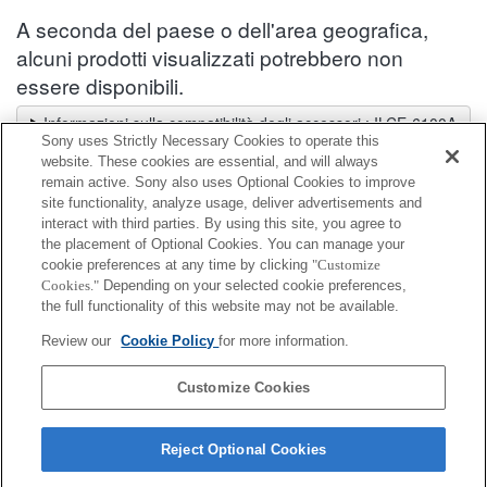
A seconda del paese o dell'area geografica,
alcuni prodotti visualizzati potrebbero non
essere disponibili.
Informazioni sulla compatibilità degli accessori : ILCE-6100A
Sony uses Strictly Necessary Cookies to operate this
Selettore obiettivi
website. These cookies are essential, and will always
Seleziona un obiettivo consigliato per le foto che desideri scattare
remain active. Sony also uses Optional Cookies to improve
site functionality, analyze usage, deliver advertisements and
interact with third parties. By using this site, you agree to
Adattatore per supporto accessori
the placement of Optional Cookies. You can manage your
cookie preferences at any time by clicking
"Customize
Cookies."
Depending on your selected cookie preferences,
Completamente compatibile
the full functionality of this website may not be available.
Compatibile, ma con restrizioni
Review our
Cookie Policy
for more information.
ADP-MAA
Customize Cookies
Reject Optional Cookies