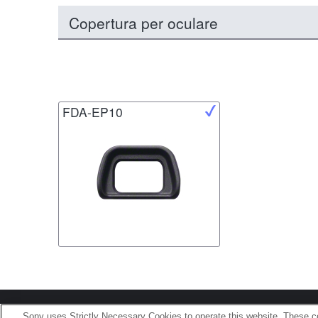
Copertura per oculare
FDA-EP10
Terms of Use
Contact U
Sony uses Strictly Necessary Cookies to operate this website. These co