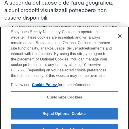
A seconda del paese o dell'area geografica,
alcuni prodotti visualizzati potrebbero non
essere disponibili.
Informazioni sulla compatibilità degli accessori : NEX-3N
Sony uses Strictly Necessary Cookies to operate this
Selettore obiettivi
website. These cookies are essential, and will always
Seleziona un obiettivo consigliato per le foto che desideri scattare
remain active. Sony also uses Optional Cookies to improve
site functionality, analyze usage, deliver advertisements and
interact with third parties. By using this site, you agree to
Accessori per flash
the placement of Optional Cookies. You can manage your
cookie preferences at any time by clicking
"Customize
Cookies."
Depending on your selected cookie preferences,
Completamente compatibile
the full functionality of this website may not be available.
Compatibile, ma con restrizioni
Review our
Cookie Policy
for more information.
FA-WRR1
Customize Cookies
Reject Optional Cookies