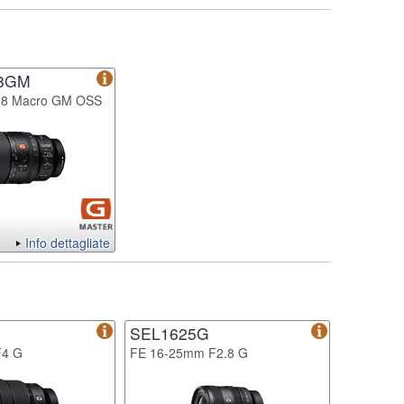
8GM
.8 Macro GM OSS
Info dettagliate
SEL1625G
F4 G
FE 16-25mm F2.8 G