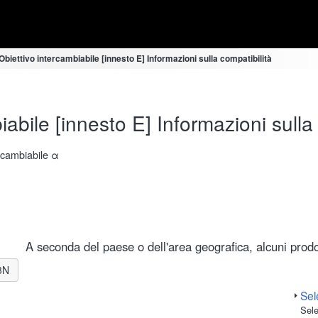
biettivo intercambiabile [innesto E] Informazioni sulla compatibilità
abile [innesto E] Informazioni sulla 
ercambiabile α
A seconda del paese o dell'area geografica, alcuni prodot
-3N
Sele
Sele