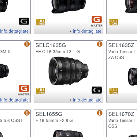
Info dettagliate
Info dettagliate
SELC1635G
SEL1635Z
 GM Ⅱ
FE C 16-35mm T3.1 G
Vario-Tessar 
ZA OSS
Info dettagliate
Info dettagliate
SEL1655G
SEL1670Z
-5.6 OSS II
E 16-55mm F2.8 G
Vario-Tessar 
OSS