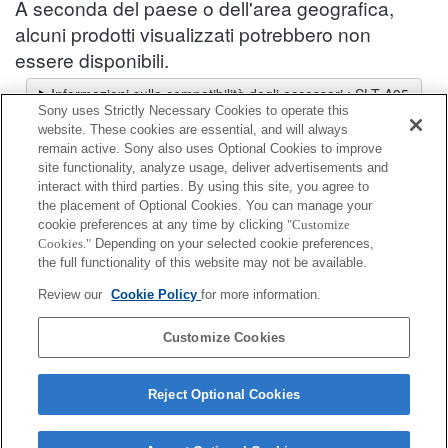
A seconda del paese o dell'area geografica,
alcuni prodotti visualizzati potrebbero non
essere disponibili.
Informazioni sulla compatibilità degli accessori : SLT-A35
Sony uses Strictly Necessary Cookies to operate this
Selettore obiettivi
website. These cookies are essential, and will always
Seleziona un obiettivo consigliato per le foto che desideri scattare
remain active. Sony also uses Optional Cookies to improve
site functionality, analyze usage, deliver advertisements and
interact with third parties. By using this site, you agree to
Adattatore per supporto accessori
the placement of Optional Cookies. You can manage your
cookie preferences at any time by clicking
"Customize
Cookies."
Depending on your selected cookie preferences,
Completamente compatibile
the full functionality of this website may not be available.
Compatibile, ma con restrizioni
Review our
Cookie Policy
for more information.
ADP-AMA
Customize Cookies
Reject Optional Cookies