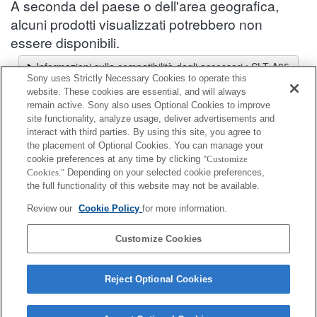
A seconda del paese o dell'area geografica,
alcuni prodotti visualizzati potrebbero non
essere disponibili.
Informazioni sulla compatibilità degli accessori : SLT-A35
Sony uses Strictly Necessary Cookies to operate this
Selettore obiettivi
website. These cookies are essential, and will always
Seleziona un obiettivo consigliato per le foto che desideri scattare
remain active. Sony also uses Optional Cookies to improve
site functionality, analyze usage, deliver advertisements and
interact with third parties. By using this site, you agree to
Coperchio corpo
the placement of Optional Cookies. You can manage your
cookie preferences at any time by clicking
"Customize
Cookies."
Depending on your selected cookie preferences,
Completamente compatibile
the full functionality of this website may not be available.
Compatibile, ma con restrizioni
Review our
Cookie Policy
for more information.
ALC-B55
Customize Cookies
Reject Optional Cookies