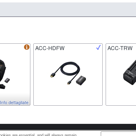
ACC-HDFW
ACC-TRW
Info dettagliate
s
Cookie Policy
okies are essential, and will always remain