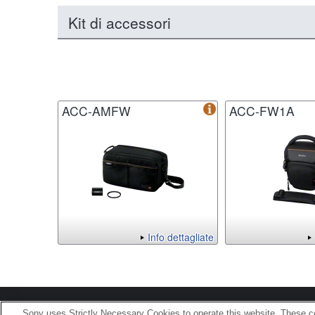
Kit di accessori
ACC-AMFW
ACC-FW1A
Info dettagliate
Terms of Use
Contact U
Sony uses Strictly Necessary Cookies to operate this website. These co