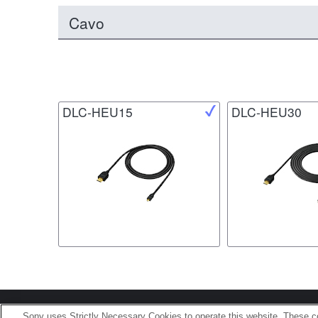
Cavo
DLC-HEU15
DLC-HEU30
Terms of Use
Contact U
Sony uses Strictly Necessary Cookies to operate this website. These co