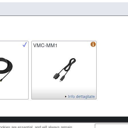
VMC-MM1
Info dettagliate
s
Cookie Policy
okies are essential, and will always remain