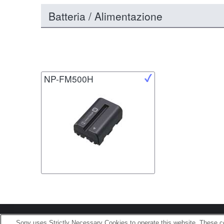
Batteria / Alimentazione
NP-FM500H
Terms of Use
Contact U
Sony uses Strictly Necessary Cookies to operate this website. These co