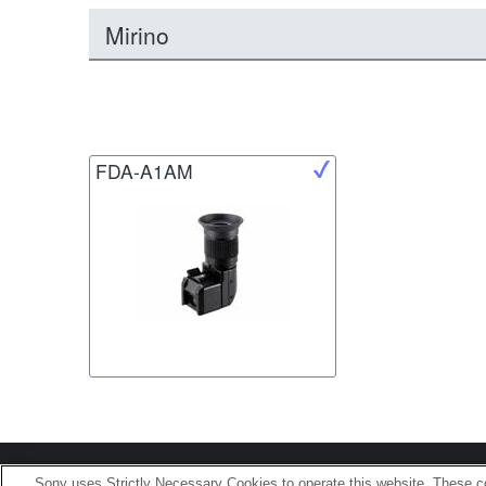
Mirino
FDA-A1AM
Terms of Use
Contact U
Sony uses Strictly Necessary Cookies to operate this website. These co