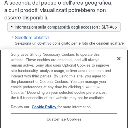
A seconda del paese o dell'area geografica,
alcuni prodotti visualizzati potrebbero non
essere disponibili.
Informazioni sulla compatibilità degli accessori : SLT-A65
Selettore obiettivi
Seleziona un obiettivo consigliato per le foto che desideri scattare
Sony uses Strictly Necessary Cookies to operate this
Pellicola protettiva per schermo
website. These cookies are essential, and will always
remain active. Sony also uses Optional Cookies to improve
site functionality, analyze usage, deliver advertisements and
Completamente compatibile
interact with third parties. By using this site, you agree to
Compatibile, ma con restrizioni
the placement of Optional Cookies. You can manage your
cookie preferences at any time by clicking
"Customize
Cookies."
Depending on your selected cookie preferences,
PCK-LM2AM
the full functionality of this website may not be available.
Review our
Cookie Policy
for more information.
PCK-LS8AM
Customize Cookies