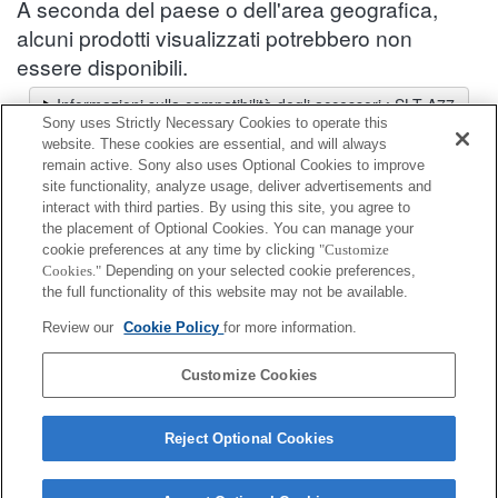
A seconda del paese o dell'area geografica,
alcuni prodotti visualizzati potrebbero non
essere disponibili.
Informazioni sulla compatibilità degli accessori : SLT-A77
Sony uses Strictly Necessary Cookies to operate this
Selettore obiettivi
website. These cookies are essential, and will always
Seleziona un obiettivo consigliato per le foto che desideri scattare
remain active. Sony also uses Optional Cookies to improve
site functionality, analyze usage, deliver advertisements and
interact with third parties. By using this site, you agree to
Impugnatura verticale
the placement of Optional Cookies. You can manage your
cookie preferences at any time by clicking
"Customize
Cookies."
Depending on your selected cookie preferences,
Completamente compatibile
the full functionality of this website may not be available.
Compatibile, ma con restrizioni
Review our
Cookie Policy
for more information.
VG-C77AM
Customize Cookies
Reject Optional Cookies