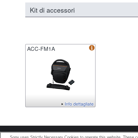
Kit di accessori
ACC-FM1A
Info dettagliate
Terms of Use
Contact U
Sony uses Strictly Necessary Cookies to operate this website. These co