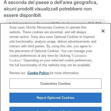
A seconda del paese o dell'area geografica,
alcuni prodotti visualizzati potrebbero non
essere disponibili.
Informazioni sulla compatibilità degli accessori : SLT-A77
Sony uses Strictly Necessary Cookies to operate this
Selettore obiettivi
website. These cookies are essential, and will always
Seleziona un obiettivo consigliato per le foto che desideri scattare
remain active. Sony also uses Optional Cookies to improve
site functionality, analyze usage, deliver advertisements and
interact with third parties. By using this site, you agree to
Mirino
the placement of Optional Cookies. You can manage your
cookie preferences at any time by clicking
"Customize
Cookies."
Depending on your selected cookie preferences,
Completamente compatibile
the full functionality of this website may not be available.
Compatibile, ma con restrizioni
Review our
Cookie Policy
for more information.
FDA-A1AM
Customize Cookies
Reject Optional Cookies