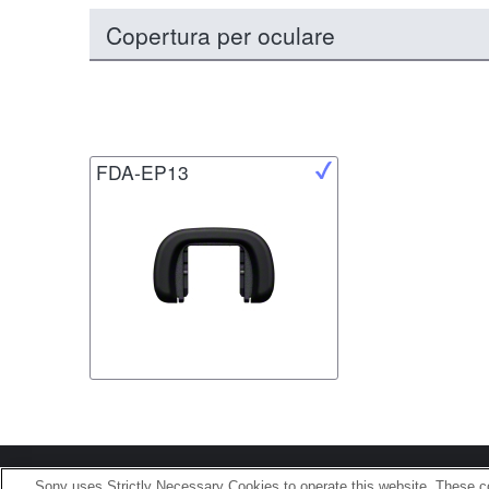
Copertura per oculare
FDA-EP13
Terms of Use
Contact U
Sony uses Strictly Necessary Cookies to operate this website. These co