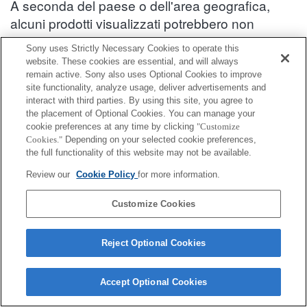
A seconda del paese o dell'area geografica,
alcuni prodotti visualizzati potrebbero non
essere disponibili.
Sony uses Strictly Necessary Cookies to operate this
website. These cookies are essential, and will always
Informazioni sulla compatibilità degli accessori : ZV-1A
remain active. Sony also uses Optional Cookies to improve
site functionality, analyze usage, deliver advertisements and
interact with third parties. By using this site, you agree to
Accessori per microfoni
the placement of Optional Cookies. You can manage your
cookie preferences at any time by clicking
"Customize
Cookies."
Depending on your selected cookie preferences,
Completamente compatibile
the full functionality of this website may not be available.
Compatibile, ma con restrizioni
Review our
Cookie Policy
for more information.
VMC-SA1
Customize Cookies
Reject Optional Cookies
Accept Optional Cookies
Terms of Use
Contact Us
Cookie Policy
Copyright 2026 Sony Corporation