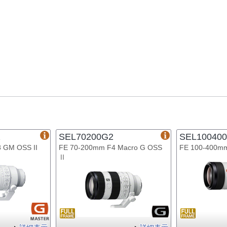
2
SEL70200G2
SEL10040
 GM OSS II
FE 70-200mm F4 Macro G OSS
FE 100-400mm
Ⅱ