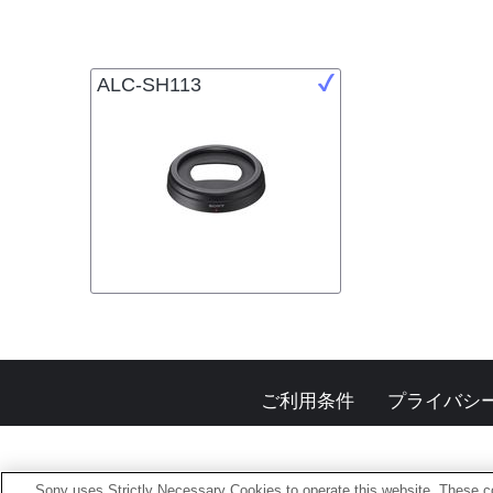
ALC-SH113
ご利用条件
プライバシ
Sony uses Strictly Necessary Cookies to operate this website. These co