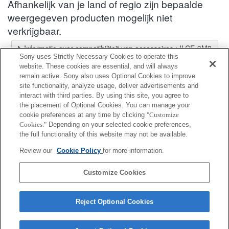
Afhankelijk van je land of regio zijn bepaalde
weergegeven producten mogelijk niet
verkrijgbaar.
Informatie over compatibiliteit van accessoires : ILCE-9M3
Sony uses Strictly Necessary Cookies to operate this
Lenskiezer
website. These cookies are essential, and will always
Een aanbevolen lens selecteren voor de foto's die je wilt maken
remain active. Sony also uses Optional Cookies to improve
site functionality, analyze usage, deliver advertisements and
interact with third parties. By using this site, you agree to
Schermbeschermer
the placement of Optional Cookies. You can manage your
cookie preferences at any time by clicking
"Customize
Cookies."
Depending on your selected cookie preferences,
Volledig compatibel
the full functionality of this website may not be available.
Compatibel maar met beperkingen
Review our
Cookie Policy
for more information.
PCK-LG3
Customize Cookies
Reject Optional Cookies