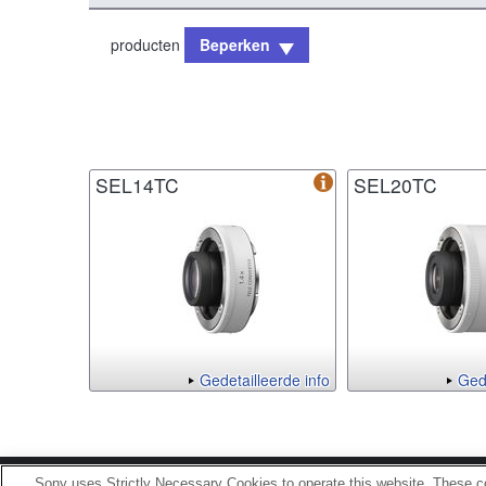
producten
Beperken
SEL14TC
SEL20TC
Gedetailleerde info
Gede
Sony uses Strictly Necessary Cookies to operate this website. These co