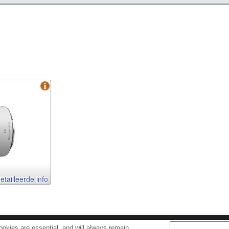
tailleerde info
okies are essential, and will always remain