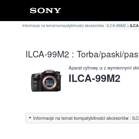
Informacje na temat kompatybilności akcesoriów : ILCA-99M2
ILCA
ILCA-99M2 : Torba/paski/pas
Aparat cyfrowy α z wymiennymi ob
ILCA-99M2
Informacje na temat kompatybilności akcesoriów : I