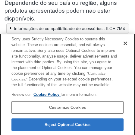
Dependendo do seu país ou região, alguns
produtos apresentados podem não estar
disponíveis.
Informações de compatibilidade de acessórios : ILCE-7M4
Seletor de lentes
Sony uses Strictly Necessary Cookies to operate this
Selecione uma lente recomendada para as fotografias que pretende
website. These cookies are essential, and will always
tirar
remain active. Sony also uses Optional Cookies to improve
site functionality, analyze usage, deliver advertisements and
interact with third parties. By using this site, you agree to
Pega vertical
the placement of Optional Cookies. You can manage your
cookie preferences at any time by clicking
"Customize
Cookies."
Depending on your selected cookie preferences,
Totalmente compatível
the full functionality of this website may not be available.
Compatível mas com restrições
Review our
Cookie Policy
for more information.
VG-C4EM
Customize Cookies
Reject Optional Cookies