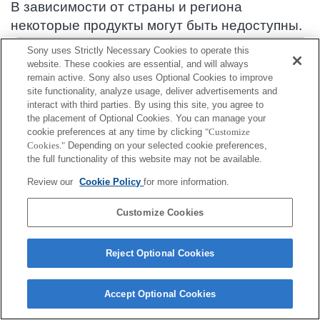
В зависимости от страны и региона
некоторые продукты могут быть недоступны.
Информация о совместимости аксессуаров : FDR-AX53
Sony uses Strictly Necessary Cookies to operate this
website. These cookies are essential, and will always
remain active. Sony also uses Optional Cookies to improve
site functionality, analyze usage, deliver advertisements and
Адаптер разъема
interact with third parties. By using this site, you agree to
the placement of Optional Cookies. You can manage your
Полная совместимость
cookie preferences at any time by clicking
"Customize
Cookies."
Depending on your selected cookie preferences,
Совместимость, но с ограничениями
the full functionality of this website may not be available.
Review our
Cookie Policy
for more information.
ADP-MAC
Customize Cookies
Reject Optional Cookies
Terms of Use
Contact Us
Cookie Policy
Copyright 2026 Sony Corporation
Accept Optional Cookies