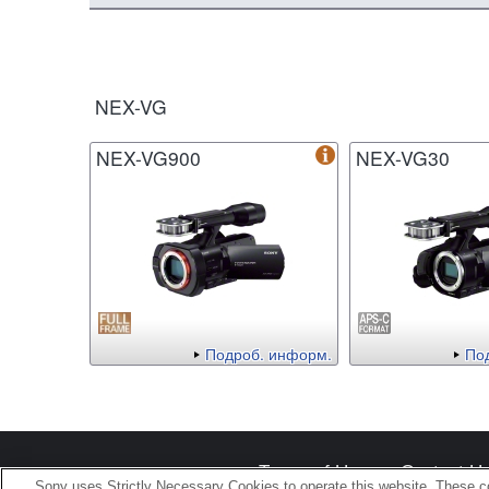
NEX-VG
NEX-VG900
NEX-VG30
Подроб. информ.
По
Terms of Use
Contact U
Sony uses Strictly Necessary Cookies to operate this website. These co