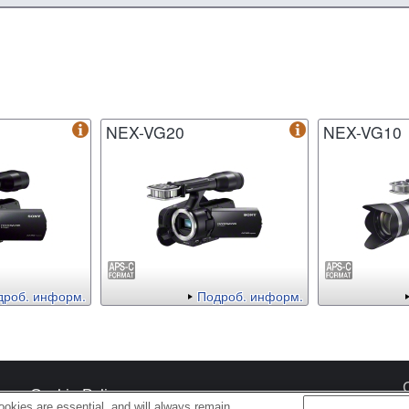
NEX-VG20
NEX-VG10
дроб. информ.
Подроб. информ.
s
Cookie Policy
okies are essential, and will always remain