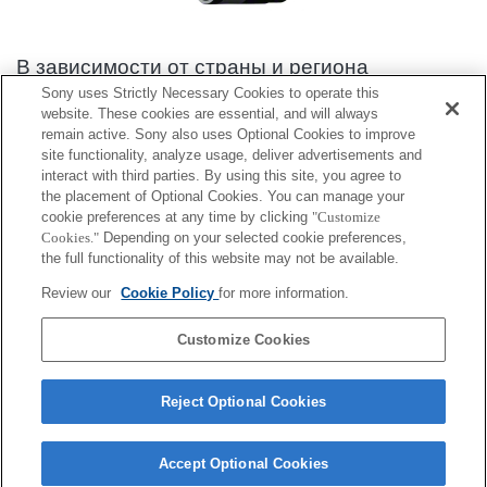
В зависимости от страны и региона
некоторые продукты могут быть недоступны.
Sony uses Strictly Necessary Cookies to operate this
website. These cookies are essential, and will always
Информация о совместимости аксессуаров : SEL24F18Z
remain active. Sony also uses Optional Cookies to improve
site functionality, analyze usage, deliver advertisements and
interact with third parties. By using this site, you agree to
the placement of Optional Cookies. You can manage your
задняя крышка объектива
cookie preferences at any time by clicking
"Customize
Cookies."
Depending on your selected cookie preferences,
Полная совместимость
the full functionality of this website may not be available.
Совместимость, но с ограничениями
Review our
Cookie Policy
for more information.
ALC-R1EM
Customize Cookies
Reject Optional Cookies
Accept Optional Cookies
Terms of Use
Contact Us
Cookie Policy
Copyright 2026 Sony Corporation