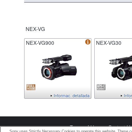
NEX-VG
NEX-VG900
NEX-VG30
Informac. detallada
Info
Terms of Use
Contact U
Sony uses Strictly Necessary Cookies to operate this website. These co