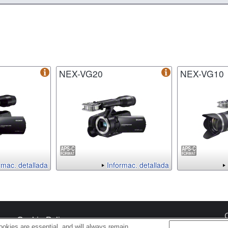
NEX-VG20
NEX-VG10
rmac. detallada
Informac. detallada
s
Cookie Policy
okies are essential, and will always remain