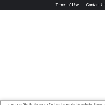
Terms of Use
Contact U
Sony uses Strictly Necessary Cookies to operate this website. These co