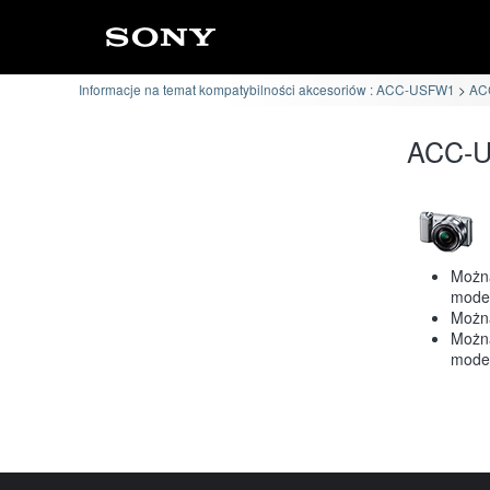
Informacje na temat kompatybilności akcesoriów : ACC-USFW1
ACC
ACC-U
Można
mode
Możn
Można
mode