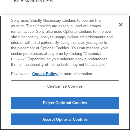
F2,8 Macro G OSS.
Sony uses Strictly Necessary Cookies to operate this
website. These cookies are essential, and will always
remain active. Sony also uses Optional Cookies to improve
Terms of Use
Contact Us
site functionality, analyze usage, deliver advertisements and
Copyright 2026 Sony Corporation
interact with third parties. By using this site, you agree to
the placement of Optional Cookies. You can manage your
cookie preferences at any time by clicking
"Customize
Cookies."
Depending on your selected cookie preferences,
the full functionality of this website may not be available.
Review our
Cookie Policy
for more information.
Customize Cookies
Reject Optional Cookies
Accept Optional Cookies