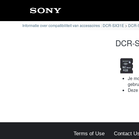
Informatie over compatibiliteit van accessoires : DCR-SX31E
DCR-S
DCR-SX
Je mo
gebru
Deze 
Terms of Use
Contact U