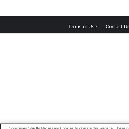
Terms of Use
Contact U
Sony uses Strictly Necessary Cookies to operate this website. These co