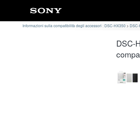
Informazioni sulla compatibilità degli accessori : DSC-HX350
DSC-H
DSC-HX
compat