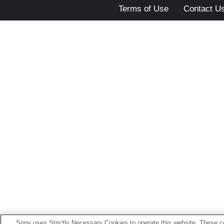
Terms of Use
Contact U
Sony uses Strictly Necessary Cookies to operate this website. These co