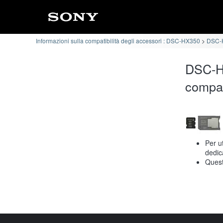
Informazioni sulla compatibilità degli accessori : DSC-HX350
DSC-H
DSC-H
compat
Per u
dedic
Quest