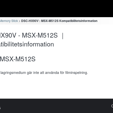
Memory Stick
DSC-HX90V : MSX-M512S Kompatibilitetsinformation
X90V - MSX-M512S ｜
ibilitetsinformation
MSX-M512S
 lagringsmedium går inte att använda för filminspelning.
s