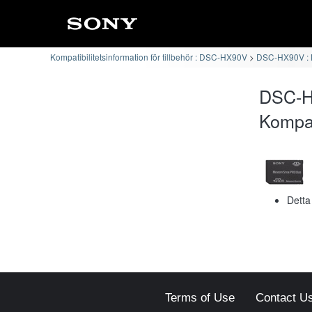
Kompatibilitetsinformation för tillbehör : DSC-HX90V
DSC-HX90V : 
DSC-H
Kompat
Detta
Terms of Use
Contact U