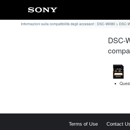
Informazioni sulla compatibilità degli accessori : DSC-WX80
DSC-W
DSC-W
compat
Quest
Terms of Use
Contact U