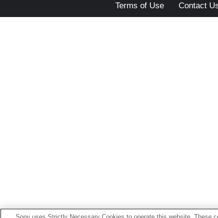
Terms of Use
Contact U
Sony uses Strictly Necessary Cookies to operate this website. These co