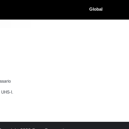
Global
ssario
r UHS-I.