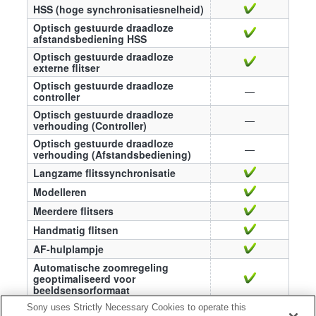
HSS (hoge synchronisatiesnelheid)
Optisch gestuurde draadloze
afstandsbediening HSS
Optisch gestuurde draadloze
externe flitser
Optisch gestuurde draadloze
—
controller
Optisch gestuurde draadloze
—
verhouding (Controller)
Optisch gestuurde draadloze
—
verhouding (Afstandsbediening)
Langzame flitssynchronisatie
Modelleren
Meerdere flitsers
Handmatig flitsen
AF-hulplampje
Automatische zoomregeling
geoptimaliseerd voor
beeldsensorformaat
Automatisch aanpassen van
Sony uses Strictly Necessary Cookies to operate this