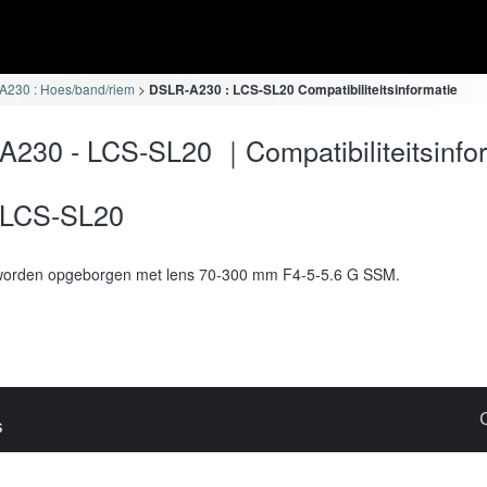
230 : Hoes/band/riem
DSLR-A230 : LCS-SL20 Compatibiliteitsinformatie
230 - LCS-SL20 ｜Compatibiliteitsinfo
LCS-SL20
worden opgeborgen met lens 70-300 mm F4-5-5.6 G SSM.
s