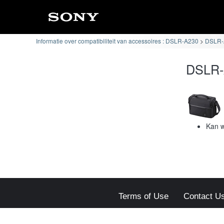
Informatie over compatibiliteit van accessoires : DSLR-A230
DSLR-A
DSLR-A
Kan 
Terms of Use
Contact U