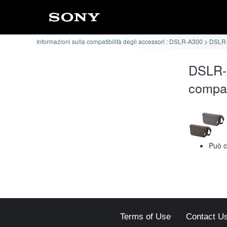
Informazioni sulla compatibilità degli accessori : DSLR-A300
DSLR-A
DSLR-
compat
Può c
Terms of Use
Contact U