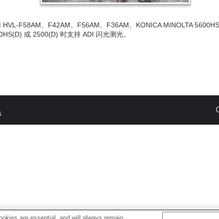
 HVL-F58AM、F42AM、F56AM、F36AM、KONICA MINOLTA 5600HS
00HS(D) 或 2500(D) 时支持 ADI 闪光测光。
s
okies are essential, and will always remain