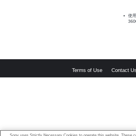
使用
36
Terms of Use
Contact U
Sony uses Strictly Necessary Cookies to operate this website. These co