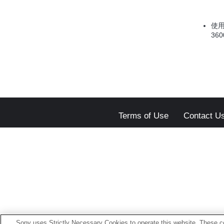
使用
36
Terms of Use
Contact U
Sony uses Strictly Necessary Cookies to operate this website. These co