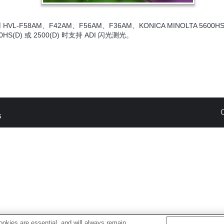
 HVL-F58AM、F42AM、F56AM、F36AM、KONICA MINOLTA 5600HS
00HS(D) 或 2500(D) 时支持 ADI 闪光测光。
s
okies are essential, and will always remain