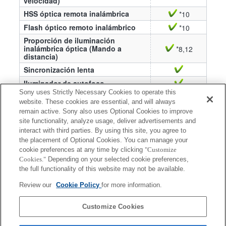
velocidad)
HSS óptica remota inalámbrica
*10
Flash óptico remoto inalámbrico
*10
Proporción de iluminación
inalámbrica óptica (Mando a
*8,12
distancia)
Sincronización lenta
Iluminador de autofoco
Sony uses Strictly Necessary Cookies to operate this
*8 Es necesario un controlador de flash remoto
website. These cookies are essential, and will always
remain active. Sony also uses Optional Cookies to improve
inalámbrico separado (HVL-F43AM, HVL-
site functionality, analyze usage, deliver advertisements and
F58AM, HVL-F60M o HVL-F43M).
interact with third parties. By using this site, you agree to
*10 Es necesario un controlador de flash remoto
the placement of Optional Cookies. You can manage your
cookie preferences at any time by clicking
"Customize
inalámbrico separado (HVL-F20AM, HVL-
Cookies."
Depending on your selected cookie preferences,
F43AM, HVL-F58AM, HVL-F60M, HVL-F20M,
the full functionality of this website may not be available.
HVL-F43M o HVL-F32M).
Review our
Cookie Policy
for more information.
*12 El control de la relación de iluminación no se
puede usar con ninguno de los tres grupos.
Customize Cookies