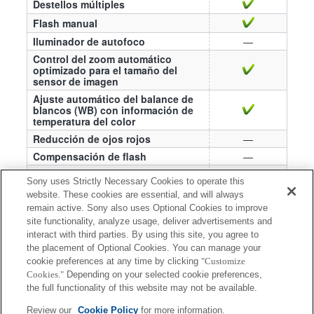
Destellos múltiples
Flash manual
Iluminador de autofoco
—
Control del zoom automático
optimizado para el tamaño del
sensor de imagen
Ajuste automático del balance de
blancos (WB) con información de
temperatura del color
Reducción de ojos rojos
—
Compensación de flash
—
Bloqueo de exposición de flash
—
Sony uses Strictly Necessary Cookies to operate this
Ajustes de flash externo
—
website. These cookies are essential, and will always
Registrar los ajustes de toma con
remain active. Sony also uses Optional Cookies to improve
—
flash
site functionality, analyze usage, deliver advertisements and
interact with third parties. By using this site, you agree to
Fotografía de sincronización de
—
obturador global
the placement of Optional Cookies. You can manage your
cookie preferences at any time by clicking
"Customize
Fotografía de sincronización de
Cookies."
Depending on your selected cookie preferences,
obturador global de radio
—
inalámbrica
the full functionality of this website may not be available.
Review our
Cookie Policy
for more information.